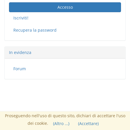
Accesso
Iscriviti!
Recupera la password
In evidenza
Forum
Proseguendo nell'uso di questo sito, dichiari di accettare l'uso
Responsabile :
Nucleo FUSS
dei cookie.
Powered by Chamilo
(Altro ...)
(Accettare)
© 2026