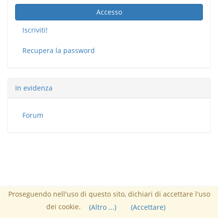
Accesso
Iscriviti!
Recupera la password
In evidenza
Forum
Proseguendo nell'uso di questo sito, dichiari di accettare l'uso
Responsabile :
Nucleo FUSS
dei cookie.
Powered by Chamilo
(Altro ...)
(Accettare)
© 2026